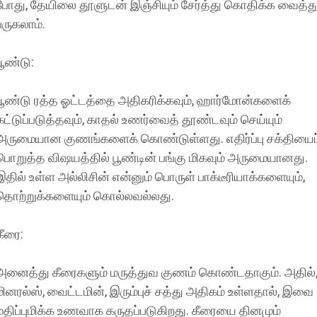
போது, தேயிலை தூளுடன் இஞ்சியும் சேர்த்து கொதிக்க வைத்த
பருகலாம்.
பூண்டு:
பூண்டு ரத்த ஓட்டத்தை அதிகரிக்கவும், ஹார்மோன்களைக்
கட்டுப்படுத்தவும், காதல் உணர்வைத் தூண்டவும் செய்யும்
அருமையான குணங்களைக் கொண்டுள்ளது. எதிர்ப்பு சக்தியைப
பொறுத்த விஷயத்தில் பூண்டின் பங்கு மிகவும் அருமையானது.
இதில் உள்ள அல்லிசின் என்னும் பொருள் பாக்டீரியாக்களையும்,
தொற்றுக்களையும் கொல்லவல்லது.
கீரை:
அனைத்து கீரைகளும் மருத்துவ குணம் கொண்டதாகும். அதில்
மினரல்ஸ், வைட்டமின், இரும்புச் சத்து அதிகம் உள்ளதால், இவை
மதிப்புமிக்க உணவாக கருதப்படுகிறது. கீரையை தினமும்