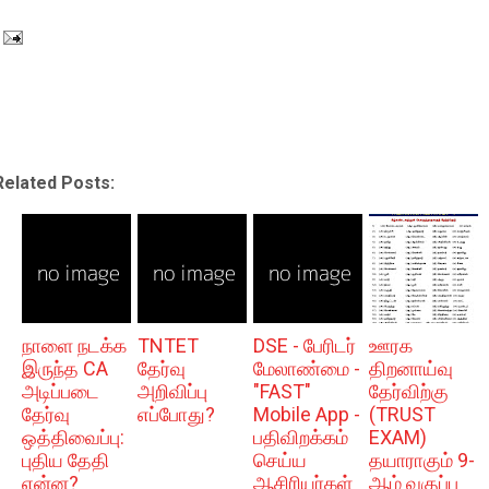
Related Posts:
நாளை நடக்க
TNTET
DSE - பேரிடர்
ஊரக
இருந்த CA
தேர்வு
மேலாண்மை -
திறனாய்வு
அடிப்படை
அறிவிப்பு
"FAST"
தேர்விற்கு
தேர்வு
எப்போது?
Mobile App -
(TRUST
ஒத்திவைப்பு:
பதிவிறக்கம்
EXAM)
புதிய தேதி
செய்ய
தயாராகும் 9-
என்ன?
ஆசிரியர்கள்
ஆம் வகுப்பு