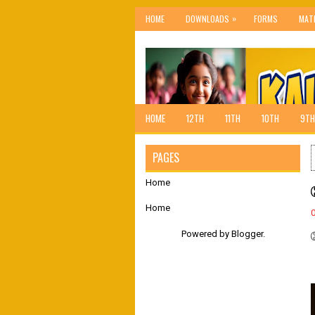
»
HOME
DOWNLOADS
FORMS
MAT
HOME
12TH
11TH
10TH
9TH
PAGES
Home
Home
Powered by
Blogger
.