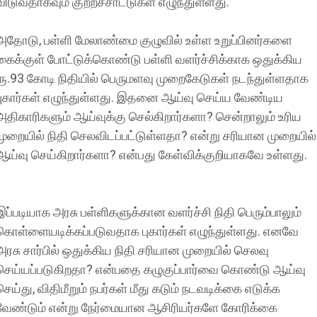
விடுவதாகவும் குற்றச்சாட்டுகள் எழுந்துள்ளது.
அதோடு, பள்ளி மேலாண்மை குழுவில் உள்ள உறுப்பினர்களை
கைக்குள் போட்டுக்கொண்டு பள்ளி வளர்ச்சிக்காக ஒதுக்கிய
ரூ.93 கோடி நிதியில் பெருமளவு முறைகேடுகள் நடந்துள்ளதாக
புகார்கள் எழுந்துள்ளது. இதனை ஆய்வு செய்ய வேண்டிய
அதிகாரிகளும் ஆய்வுக்கு செல்கிறார்களா? சென்றாலும் உரிய
முறையில் நிதி செலவிடப்பட்டுள்ளதா? என்று சரியான முறையில்
ஆய்வு செய்கிறார்களா? என்பது கேள்விக்குறியாகவே உள்ளது.
இப்படியாக அரசு பள்ளிகளுக்கான வளர்ச்சி நிதி பெரும்பாலும்
கொள்ளையடிக்கப்படுவதாக புகார்கள் எழுந்துள்ளது. எனவே
அரசு சார்பில் ஒதுக்கிய நிதி சரியான முறையில் செலவு
செய்யப்படுகிறதா? என்பதை கழுகுப்பார்வை கொண்டு ஆய்வு
செய்து, விதிமீறும் நபர்கள் மீது கடும் நடவடிக்கை எடுக்க
வேண்டும் என்று நேர்மையான ஆசிரியர்களே கோரிக்கை