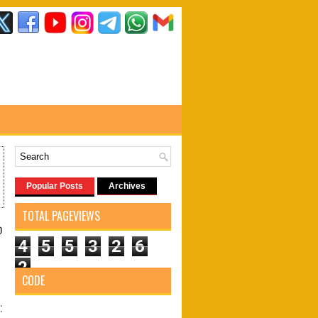
Popular Posts
Archives
TOTAL PAGEVIEWS
்
4
5
5
3
2
6
2
CODE
: