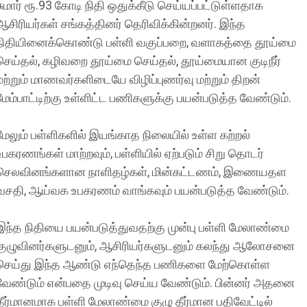
சுமார் ரூ.93 கோடி நிதி ஒதுக்கீடு செய்யப்பட்டுள்ளதாக
ஆசிரியர்கள் சங்கத்தினர் தெரிவிக்கின்றனர். இந்த
நிதியினைக்கொண்டு பள்ளி வகுப்பறை, வளாகத்தை தூய்மை
செய்தல், கழிவறை தூய்மை செய்தல், தூய்மையான குடிநீர்
மற்றும் மாணவர்களிடையே விழிப்புணர்வு மற்றும் திறன்
மேம்பாட்டிற்கு உள்ளிட்ட பணிகளுக்கு பயன்படுத்த வேண்டும்.
மேலும் பள்ளிகளில் இயங்காத நிலையில் உள்ள கற்றல்
உபகரணங்கள் மாற்றவும், பள்ளியில் ஏற்படும் சிறு தொடர்
செலவினங்களான நாளிதழ்கள், மின்கட்டணம், இணையதள
வசதி, ஆய்வக உபகரணம் வாங்கவும் பயன்படுத்த வேண்டும்.
இந்த நிதியை பயன்படுத்துவதற்கு முன்பு பள்ளி மேலாண்மை
குழுவினர்களுடனும், ஆசிரியர்களுடனும் கலந்து ஆலோசனை
செய்து இந்த ஆண்டு எந்தெந்த பணிகளை மேற்கொள்ள
வேண்டும் என்பதை முடிவு செய்ய வேண்டும். பின்னர் அதனை
தீர்மானமாக பள்ளி மேலாண்மை குழு தீர்மான பதிவேட்டில்