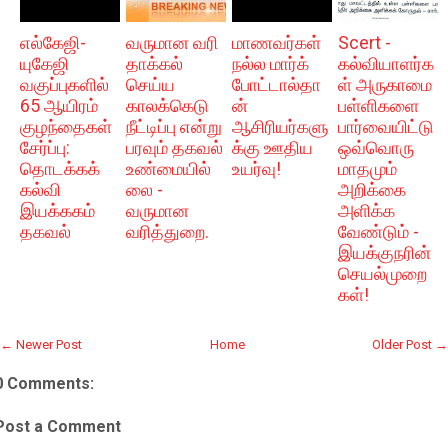
எல்கேஜி-
வருமான வரி
மாணவர்கள்
Scert -
யுகேஜி
தாக்கல்
நல்ல மார்க்
கல்வியாளர்க
வகுப்புகளில்
செய்ய
போட்டால்தா
ள் அருகாமை
65 ஆயிரம்
காலக்கெடு
ன்
பள்ளிகளை
குழந்தைகள்
நீட்டிப்பு என்று
ஆசிரியர்களு
பார்வையிட்டு
சேர்ப்பு:
பரவும் தகவல்
க்கு ஊதிய
ஒவ்வொரு
தொடக்கக்
உண்மையில்
உயர்வு!
மாதமும்
கல்வி
லை -
அறிக்கை
இயக்ககம்
வருமான
அளிக்க
தகவல்
வரித்துறை.
வேண்டும் -
இயக்குநரின்
செயல்முறை
கள்!
← Newer Post
Home
Older Post →
0 Comments:
Post a Comment