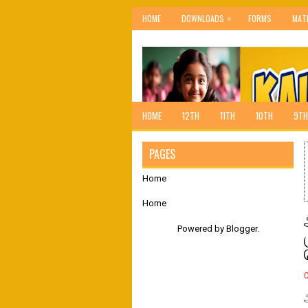
»
HOME
DOWNLOADS
FORMS
MAT
HOME
12TH
11TH
10TH
9TH
PAGES
Home
Home
Powered by
Blogger
.