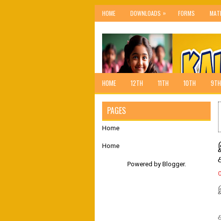
»
HOME
DOWNLOADS
FORMS
MAT
HOME
12TH
11TH
10TH
9TH
PAGES
Home
Home
Powered by
Blogger
.