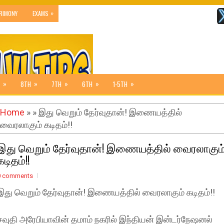
»
RIMONY
EXAMS
»
»
»
»
»
8TH
7TH
6TH
1-5TH
Home
» » இது வெறும் தேர்வுதான்! இணையத்தில்
வைரலாகும் கடிதம்!!
இது வெறும் தேர்வுதான்! இணையத்தில் வைரலாகும
கடிதம்!!
0 comments
இது வெறும் தேர்வுதான்! இணையத்தில் வைரலாகும் கடிதம்!!
சவுதி அரேபியாவின் தமாம் நகரில் இந்தியன் இன்டர்நேஷனல்