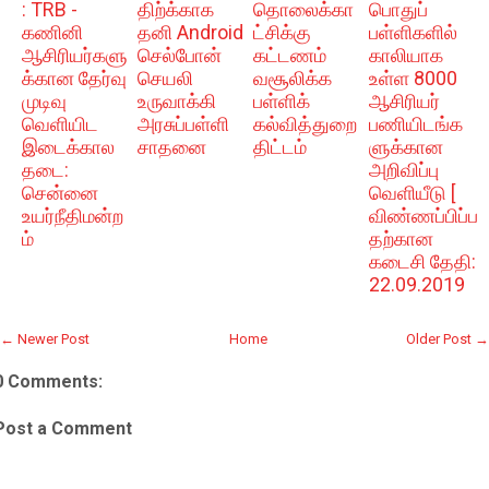
: TRB -
திற்க்காக
தொலைக்கா
பொதுப்
கணினி
தனி Android
ட்சிக்கு
பள்ளிகளில்
ஆசிரியர்களு
செல்போன்
கட்டணம்
காலியாக
க்கான தேர்வு
செயலி
வசூலிக்க
உள்ள 8000
முடிவு
உருவாக்கி
பள்ளிக்
ஆசிரியர்
வெளியிட
அரசுப்பள்ளி
கல்வித்துறை
பணியிடங்க
இடைக்கால
சாதனை
திட்டம்
ளுக்கான
தடை:
அறிவிப்பு
சென்னை
வெளியீடு [
உயர்நீதிமன்ற
விண்ணப்பிப்ப
ம்
தற்கான
கடைசி தேதி:
22.09.2019
← Newer Post
Home
Older Post →
0 Comments:
Post a Comment