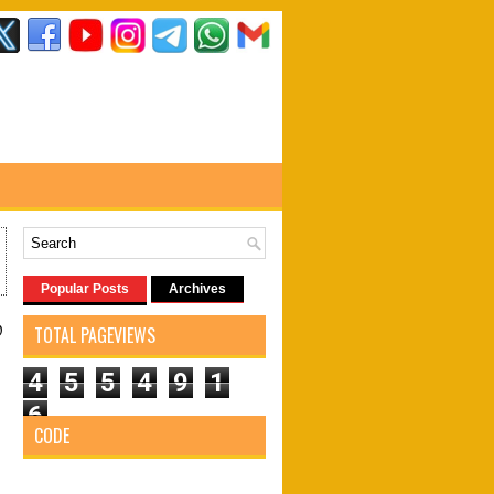
Popular Posts
Archives
்
TOTAL PAGEVIEWS
4
5
5
4
9
1
6
CODE