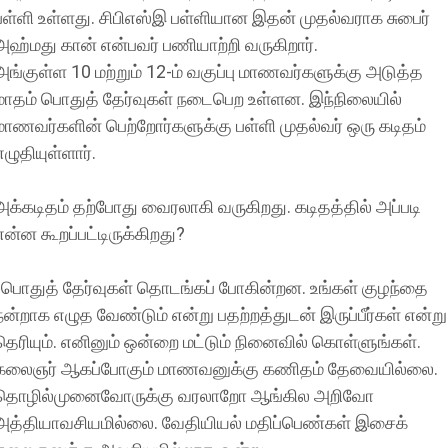
பள்ளி உள்ளது. சிபிஎஸ்இ பள்ளியான இதன் முதல்வராக சுபைர்
அஹ்மது கான் என்பவர் பணியாற்றி வருகிறார்.
அங்குள்ள 10 மற்றும் 12-ம் வகுப்பு மாணவர்களுக்கு அடுத்த
மாதம் பொதுத் தேர்வுகள் நடைபெற உள்ளன. இந்நிலையில்
மாணவர்களின் பெற்றோர்களுக்கு பள்ளி முதல்வர் ஒரு கடிதம்
எழுதியுள்ளார்.
அக்கடிதம் தற்போது வைரலாகி வருகிறது. கடிதத்தில் அப்படி
என்ன கூறப்பட்டிருக்கிறது?
''பொதுத் தேர்வுகள் தொடங்கப் போகின்றன. உங்கள் குழந்தை
நன்றாக எழுத வேண்டும் என்று பதற்றத்துடன் இருப்பீர்கள் என்று
தெரியும். எனினும் ஒன்றை மட்டும் நினைவில் கொள்ளுங்கள்.
கலைஞர் ஆகப்போகும் மாணவனுக்கு கணிதம் தேவையில்லை.
தொழில்முனைவோருக்கு வரலாறோ ஆங்கில அறிவோ
அத்தியாவசியமில்லை. வேதியியல் மதிப்பெண்கள் இசைக்