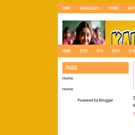
»
HOME
DOWNLOADS
FORMS
MAT
HOME
12TH
11TH
10TH
9TH
PAGES
Home
Home
Powered by
Blogger
.