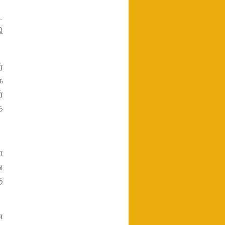
ட
ி
்
க
்
த
ை
ு
ு
ன