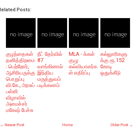
Related Posts:
குழந்தைகள்
நீட் தேர்வில்
MLA - க்கள்
கல்லுாரிகளு
தனித்திறமை
87
குழு
க்கு ரூ.152
: பெற்றோர்,
வாங்கினால்
கல்வியாளர்க
கோடி
ஆசிரியருக்கு
இந்திய
ள் எதிர்ப்பு
ஒதுக்கீடு
பொறுப்பு
மருத்துவம்
வி.கே., அரசுப்
படிக்கலாம்
பள்ளி
விழாவில்
அமைச்சர்
மகேஷ் பேச்சு
← Newer Post
Home
Older Post →