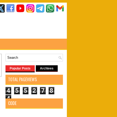
Popular Posts
Archives
TOTAL PAGEVIEWS
4
5
5
2
7
8
4
CODE