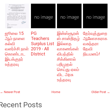
ஜூலை 15
PG
இன்ஸ்சூரன்
தேர்வுத்துறை
ஆம் நாளை
Teachers
ஸ் சான்றிதழ்
ஆலோசகராக
கல்வி
Surplus List
இல்லாத
வசுந்தரா
வளர்ச்சி நாள்
2019 - All
வாகனங்கள்
தேவி
கொண்டாட
DIstrict
விபத்தில்
நியமனம்!
இயக்குநர்
சிக்கினால்
உத்தரவு
பறிமுதல்
செய்து ஏலம்
விட அரசு
உத்தரவு
← Newer Post
Home
Older Post →
Recent Posts