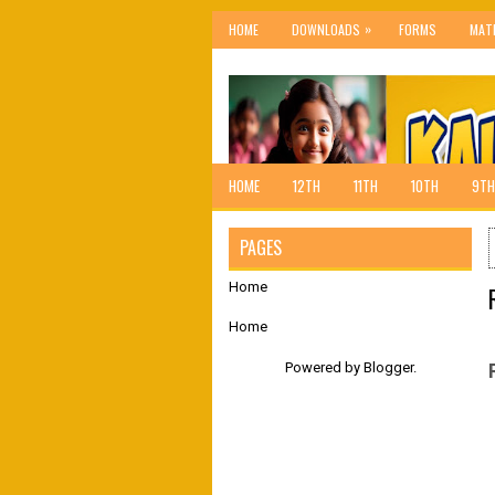
»
HOME
DOWNLOADS
FORMS
MAT
HOME
12TH
11TH
10TH
9TH
PAGES
Home
Home
Powered by
Blogger
.