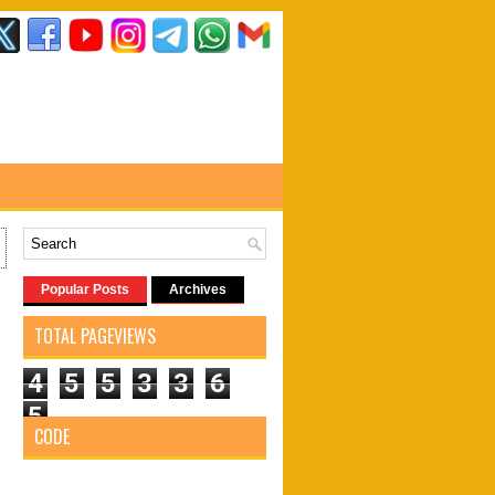
Popular Posts
Archives
TOTAL PAGEVIEWS
4
5
5
3
3
6
5
CODE