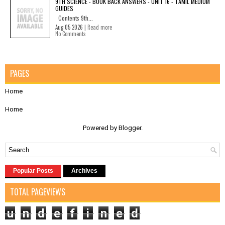
9TH SCIENCE - BOOK BACK ANSWERS - UNIT 16 - TAMIL MEDIUM
GUIDES
Contents 9th...
Aug 05 2026 |
Read more
No Comments
PAGES
Home
Home
Powered by
Blogger
.
Popular Posts
Archives
TOTAL PAGEVIEWS
u
n
d
e
f
i
n
e
d