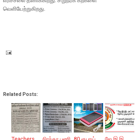
எரிச்சலை தணிக்கிறது. சிறுநீரக கற்களை
வெளியேற்றுகிறது.
Related Posts:
Teachers
நிரந்தர பணி
80 ரூபாய்
ஜே.இ.இ.