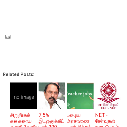
Related Posts:
சிறுநீரகக்
7.5%
பழைய
NET -
கல் கரைய
இடஒதுக்கீட்
அரசாணை
தேர்வுகள்
துளசி தேனீர்
டால் 300-
யால் சிக்கல்
நடைபெறும்