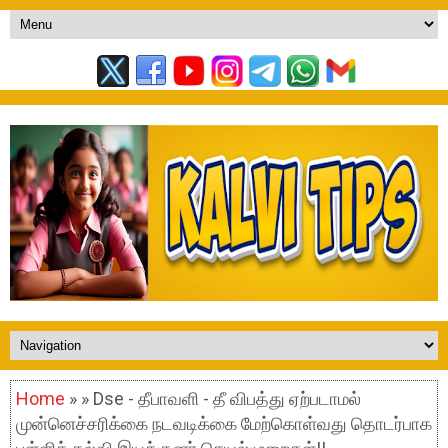
Home
» » Dse - தீபாவளி - தீ விபத்து ஏற்படாமல்
முன்னெச்சரிக்கை நடவடிக்கை மேற்கொள்வது தொடர்பாக