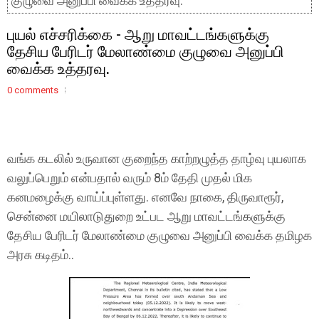
குழுவை அனுப்பி வைக்க உத்தரவு.
புயல் எச்சரிக்கை - ஆறு மாவட்டங்களுக்கு
தேசிய பேரிடர் மேலாண்மை குழுவை அனுப்பி
வைக்க உத்தரவு.
0 comments
வங்க கடலில் உருவான குறைந்த காற்றழுத்த தாழ்வு புயலாக
வலுப்பெறும் என்பதால் வரும் 8ம் தேதி முதல் மிக
கனமழைக்கு வாய்ப்புள்ளது. எனவே நாகை, திருவாரூர்,
சென்னை மயிலாடுதுறை உட்பட ஆறு மாவட்டங்களுக்கு
தேசிய பேரிடர் மேலாண்மை குழுவை அனுப்பி வைக்க தமிழக
அரசு கடிதம்..