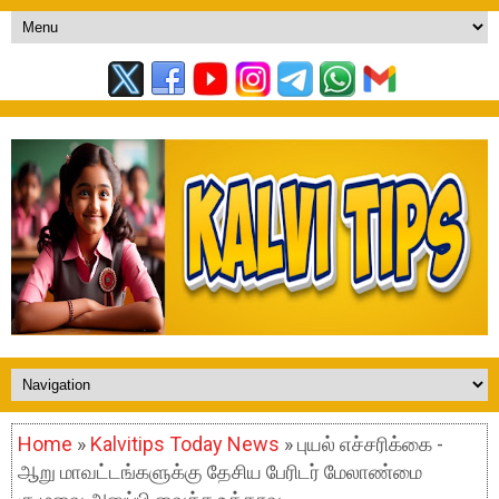
Home
»
Kalvitips Today News
» புயல் எச்சரிக்கை -
ஆறு மாவட்டங்களுக்கு தேசிய பேரிடர் மேலாண்மை