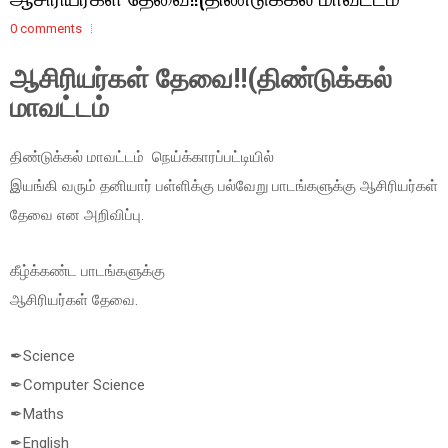
0 comments
ஆசிரியர்கள் தேவை!!(திண்டுக்கல்
மாவட்டம்
திண்டுக்கல் மாவட்டம் நெய்க்காரப்பட்டியில்
இயங்கி வரும் தனியார் பள்ளிக்கு பல்வேறு பாடங்களுக்கு ஆசிரியர்கள்
தேவை என அறிவிப்பு.
கீழ்க்கண்ட பாடங்களுக்கு
ஆசிரியர்கள் தேவை.
✒Science
✒Computer Science
✒Maths
✒English