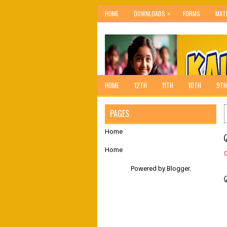
»
HOME
DOWNLOADS
FORMS
MAT
HOME
12TH
11TH
10TH
9TH
PAGES
Home
Home
Powered by
Blogger
.