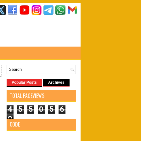
Popular Posts
Archives
TOTAL PAGEVIEWS
4
5
5
0
5
6
0
CODE