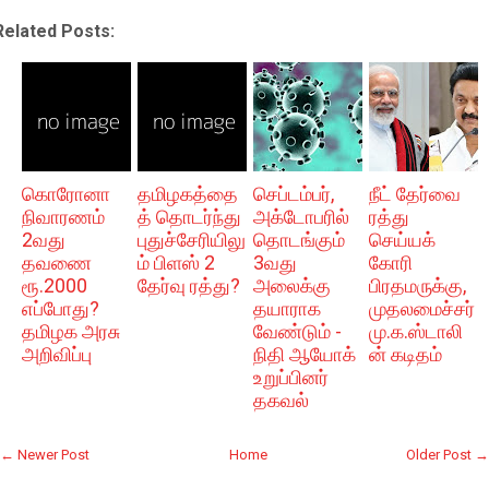
Related Posts:
கொரோனா
தமிழகத்தை
செப்டம்பர்,
நீட் தேர்வை
நிவாரணம்
த் தொடர்ந்து
அக்டோபரில்
ரத்து
2வது
புதுச்சேரியிலு
தொடங்கும்
செய்யக்
தவணை
ம் பிளஸ் 2
3வது
கோரி
ரூ.2000
தேர்வு ரத்து?
அலைக்கு
பிரதமருக்கு,
எப்போது?
தயாராக
முதலமைச்சர்
தமிழக அரசு
வேண்டும் -
மு.க.ஸ்டாலி
அறிவிப்பு
நிதி ஆயோக்
ன் கடிதம்
உறுப்பினர்
தகவல்
← Newer Post
Home
Older Post →