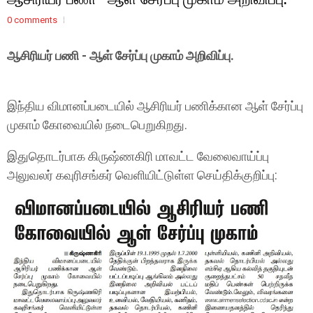
0 comments
ஆசிரியர் பணி - ஆள் சேர்ப்பு முகாம் அறிவிப்பு.
இந்திய விமானப்படையில் ஆசிரியர் பணிக்கான ஆள் சேர்ப்பு
முகாம் கோவையில் நடைபெறுகிறது.
இதுதொடர்பாக கிருஷ்ணகிரி மாவட்ட வேலைவாய்ப்பு
அலுவலர் கவுரிசங்கர் வெளியிட்டுள்ள செய்திக்குறிப்பு: