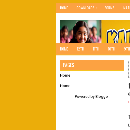
»
HOME
DOWNLOADS
FORMS
MAT
HOME
12TH
11TH
10TH
9TH
PAGES
Home
Home
Powered by
Blogger
.