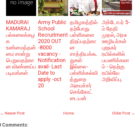
MADURAI
Army Public
தமிழகத்தில்
அக்டோபர் 5-
KAMARAJ
School
தற்போது
ம் தேதி
பல்கலைக்கழ
Recruitment
பள்ளிகளை
முதல், அரசு
க
2020 OUT
திறப்பதற்கா
ஊழியர்கள்
உண்மைத்தன்
-8000
ன
புறநகர்
மை சான்று
vacancy -
சாத்தியக்கூ
ரயில்களில்
பெறுவதற்கா
Notification
றுகள்
பயணிக்கலா
ன விண்ணப்ப
avail- Last
இல்லை-
ம் - தெற்கு
படிவங்கள்
Date to
பள்ளிக்கல்வி
ரயில்வே
apply -oct
த்துறை
அறிவிப்பு.
20
அமைச்சர்
செங்கோட்
டையன்
← Newer Post
Home
Older Post →
0 Comments: