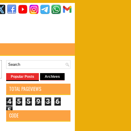
Popular Posts
Archives
TOTAL PAGEVIEWS
4
5
5
9
3
6
5
CODE