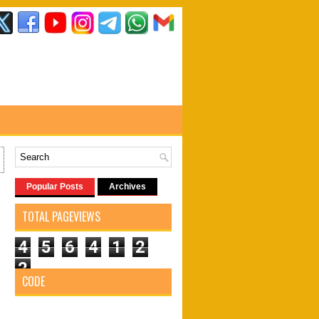
Popular Posts
Archives
TOTAL PAGEVIEWS
4
5
6
4
1
2
2
CODE