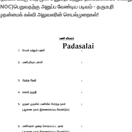
(NOC)பெறுவதற்கு அனுப்ப வேண்டிய படிவம் - தருமபுரி
முதன்மைக் கல்வி அலுவலரின் செயல்முறைகள்!