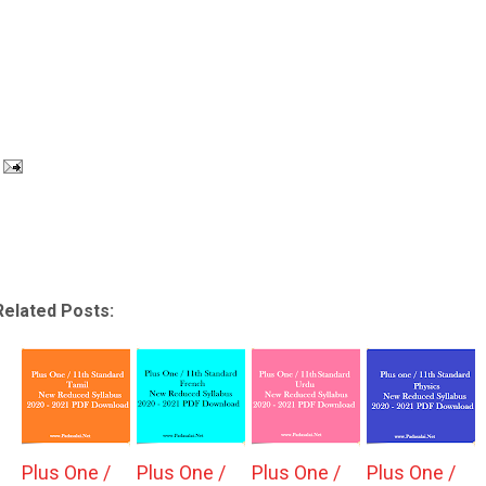
Related Posts:
Plus One /
Plus One /
Plus One /
Plus One /