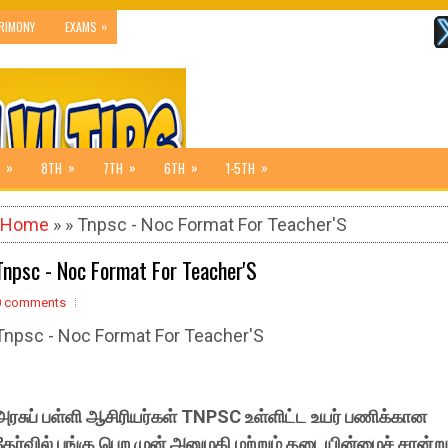
»
RIMONY
EXAMS
»
»
»
»
»
8TH
7TH
6TH
1-5TH
Home
» » Tnpsc - Noc Format For Teacher'S
Tnpsc - Noc Format For Teacher'S
0 comments
Tnpsc - Noc Format For Teacher'S
அரசுப் பள்ளி ஆசிரியர்கள் TNPSC உள்ளிட்ட
உயர் பணிக்கான
தேர்வில் பங்கு பெற முன் அனுமதி மற்றும் தடையின்மைச் சான்று