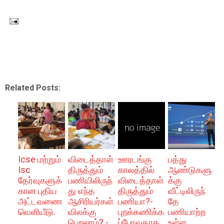
Related Posts:
Icse மற்றும்
விடைத்தாள்
ஊரடங்கு
பத்து
Isc
திருத்தும்
காலத்தில்
ஆண்டுகளு
தேர்வுகளுக்
பணியிலிருந்
விடைத்தாள்
க்கு
கான புதிய
து எந்த
திருத்தும்
வீட்டிலிருந்
அட்டவணை
ஆசிரியர்கள்
பணியா?-
தே
வெளியீடு.
விலக்கு
புறக்கணிக்க
பணியாற்ற
பெறலாம்? -
ப்போவதாக
உள்ள