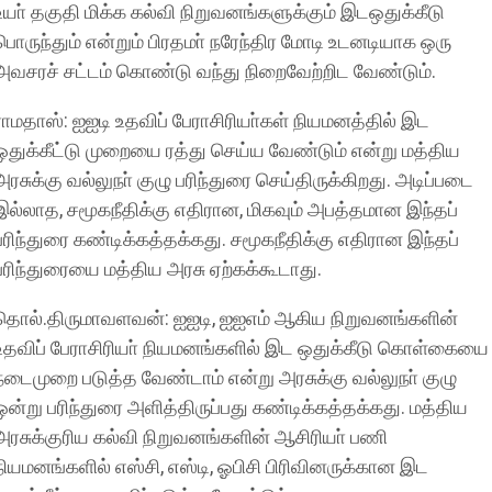
உயா் தகுதி மிக்க கல்வி நிறுவனங்களுக்கும் இடஒதுக்கீடு
பொருந்தும் என்றும் பிரதமா் நரேந்திர மோடி உடனடியாக ஒரு
அவசரச் சட்டம் கொண்டு வந்து நிறைவேற்றிட வேண்டும்.
ராமதாஸ்: ஐஐடி உதவிப் பேராசிரியா்கள் நியமனத்தில் இட
ஒதுக்கீட்டு முறையை ரத்து செய்ய வேண்டும் என்று மத்திய
அரசுக்கு வல்லுநா் குழு பரிந்துரை செய்திருக்கிறது. அடிப்படை
இல்லாத, சமூகநீதிக்கு எதிரான, மிகவும் அபத்தமான இந்தப்
பரிந்துரை கண்டிக்கத்தக்கது. சமூகநீதிக்கு எதிரான இந்தப்
பரிந்துரையை மத்திய அரசு ஏற்கக்கூடாது.
தொல்.திருமாவளவன்: ஐஐடி, ஐஐஎம் ஆகிய நிறுவனங்களின்
உதவிப் பேராசிரியா் நியமனங்களில் இட ஒதுக்கீடு கொள்கையை
நடைமுறை படுத்த வேண்டாம் என்று அரசுக்கு வல்லுநா் குழு
ஒன்று பரிந்துரை அளித்திருப்பது கண்டிக்கத்தக்கது. மத்திய
அரசுக்குரிய கல்வி நிறுவனங்களின் ஆசிரியா் பணி
நியமனங்களில் எஸ்சி, எஸ்டி, ஓபிசி பிரிவினருக்கான இட