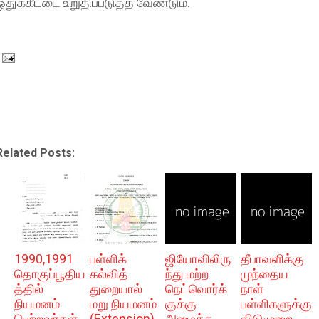
ஒதுக்கீட்டை உறுதிப்படுத்த வேண்டும்.
Related Posts:
1990,1991
பள்ளிக்
ஜியோவிலிரு
தீபாவளிக்கு
தொகுப்பூதிய
கல்வித்
ந்து மற்ற
முந்தைய
த்தில்
துறையால்
நெட்வொர்க்
நாள்
நியமனம்
மறு நியமனம்
குக்கு
பள்ளிகளுக்கு
பெற்றவர்கள்
(Extension)
அழைக்க
விடுமுறை