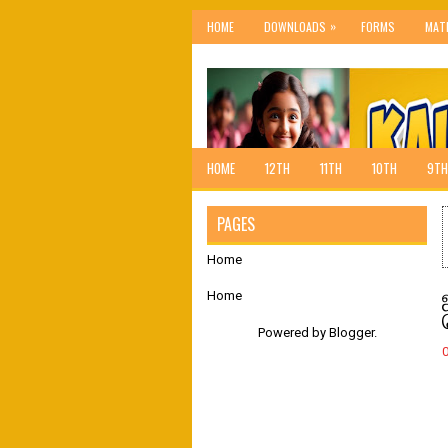
»
HOME
DOWNLOADS
FORMS
MAT
HOME
12TH
11TH
10TH
9TH
PAGES
Home
Home
Powered by
Blogger
.