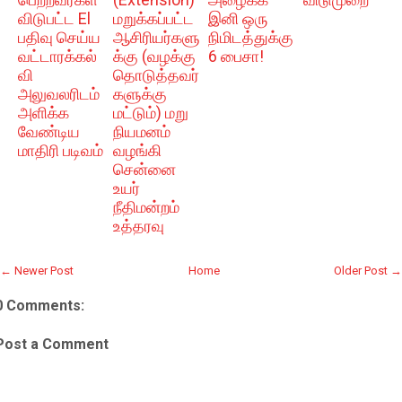
விடுபட்ட El
மறுக்கப்பட்ட
இனி ஒரு
பதிவு செய்ய
ஆசிரியர்களு
நிமிடத்துக்கு
வட்டாரக்கல்
க்கு (வழக்கு
6 பைசா!
வி
தொடுத்தவர்
அலுவலரிடம்
களுக்கு
அளிக்க
மட்டும்) மறு
வேண்டிய
நியமனம்
மாதிரி படிவம்
வழங்கி
சென்னை
உயர்
நீதிமன்றம்
உத்தரவு
← Newer Post
Home
Older Post →
0 Comments:
Post a Comment