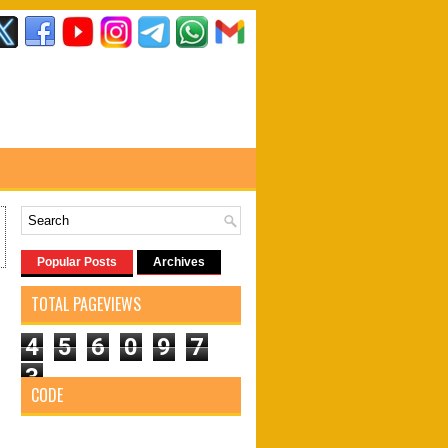
Popular Posts
Archives
TOTAL PAGEVIEWS
4
5
6
0
9
7
3
CODE