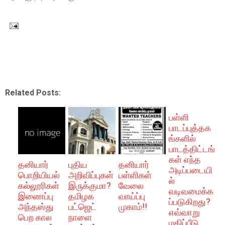
Related Posts:
பள்ளி
பாடப்புத்தக
ங்களில்
பாடத்திட்டங்
கள் எந்த
தனியார்
புதிய
தனியார்
அடிப்படையி
பொறியியல்
அறிவிப்புகள்
பள்ளிகள்
ல்
கல்லூரிகள்
இருக்குமா?
வேலை
வடிவமைக்க
இணைப்பு
தமிழக
வாய்ப்பு
ப்படுகிறது?
அந்தஸ்து
பட்ஜெட்
முகாம்!!
எவ்வாறு
பெற கால
நாளை
மதிப்பீடு