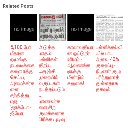
Related Posts:
5,100 பேர்
அடுத்த
காலாவதியா
பள்ளிக்கல்வி
மீதான
மாதம்
ன ஓட்டுநர்
யில் பாட
ஒழுங்கு
பள்ளிகள்
உரிமம் -
அளவு 40%
நடவடிக்கை
திறப்பு
ஆவணங்க
குறைப்பு -
களை ரத்து
...சுழற்சி
ளுக்கு
நிபுணர் குழு
செய்ய,
முறையில்
மீண்டும்
பரிந்துரைத்
அமைச்சர்க
வகுப்புகள்
சலுகை!
துள்ளதாக
ளை
நடத்தப்படும்
தகவல்
சந்தித்து
..
மனு -
மாணவர்க
'ஜாக்டோ -
ளை சிறு
ஜியோ'
குழுக்களாக
பிரிக்க முடிவு