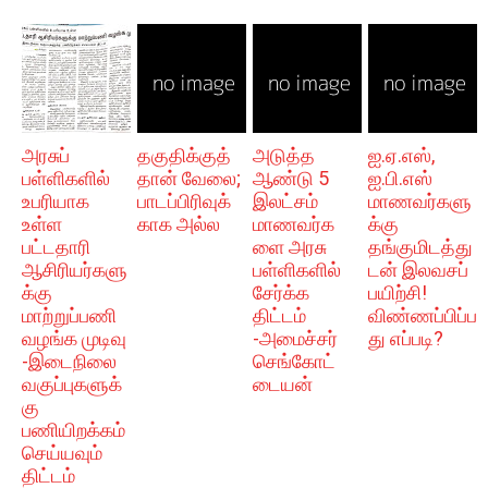
அரசுப்
தகுதிக்குத்
அடுத்த
ஐ.ஏ.எஸ்,
பள்ளிகளில்
தான் வேலை;
ஆண்டு 5
ஐ.பி.எஸ்
உபரியாக
பாடப்பிரிவுக்
இலட்சம்
மாணவர்களு
உள்ள
காக அல்ல
மாணவர்க
க்கு
பட்டதாரி
ளை அரசு
தங்குமிடத்து
ஆசிரியர்களு
பள்ளிகளில்
டன் இலவசப்
க்கு
சேர்க்க
பயிற்சி!
மாற்றுப்பணி
திட்டம்
விண்ணப்பிப்ப
வழங்க முடிவு
-அமைச்சர்
து எப்படி?
-இடைநிலை
செங்கோட்
வகுப்புகளுக்
டையன்
கு
பணியிறக்கம்
செய்யவும்
திட்டம்