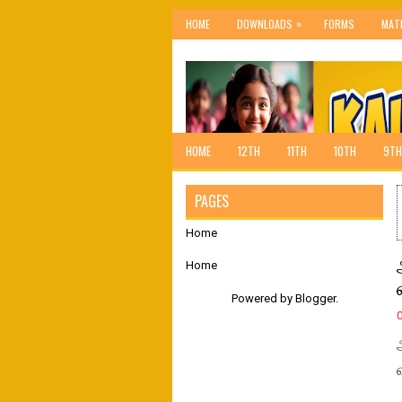
»
HOME
DOWNLOADS
FORMS
MAT
HOME
12TH
11TH
10TH
9TH
PAGES
Home
Home
Powered by
Blogger
.