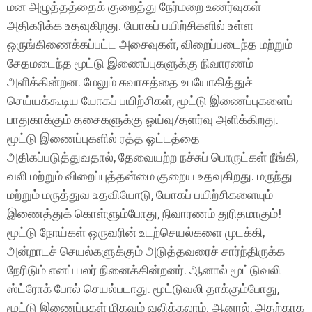
மன அழுத்தத்தைக் குறைத்து நேர்மறை உணர்வுகள்
அதிகரிக்க உதவுகிறது. யோகப் பயிற்சிகளில் உள்ள
ஒருங்கிணைக்கப்பட்ட அசைவுகள், விறைப்படைந்த மற்றும்
சேதமடைந்த மூட்டு இணைப்புகளுக்கு நிவாரணம்
அளிக்கின்றன. மேலும் சுவாசத்தை உபயோகித்துச்
செய்யக்கூடிய யோகப் பயிற்சிகள், மூட்டு இணைப்புகளைப்
பாதுகாக்கும் தசைகளுக்கு ஓய்வு/தளர்வு அளிக்கிறது.
மூட்டு இணைப்புகளில் ரத்த ஓட்டத்தை
அதிகப்படுத்துவதால், தேவையற்ற நச்சுப் பொருட்கள் நீங்கி,
வலி மற்றும் விறைப்புத்தன்மை குறைய உதவுகிறது. மருந்து
மற்றும் மருத்துவ உதவியோடு, யோகப் பயிற்சிகளையும்
இணைத்துக் கொள்ளும்போது, நிவாரணம் துரிதமாகும்!
மூட்டு நோய்கள் ஒருவரின் உடற்செயல்களை முடக்கி,
அன்றாடச் செயல்களுக்கும் அடுத்தவரைச் சார்ந்திருக்க
நேரிடும் எனப் பலர் நினைக்கின்றனர். ஆனால் மூட்டுவலி
ஸ்ட்ரோக் போல் செயல்படாது. மூட்டுவலி தாக்கும்போது,
மூட்டு இணைப்புகள் மிகவும் வலிக்கலாம். ஆனால், அதற்காக