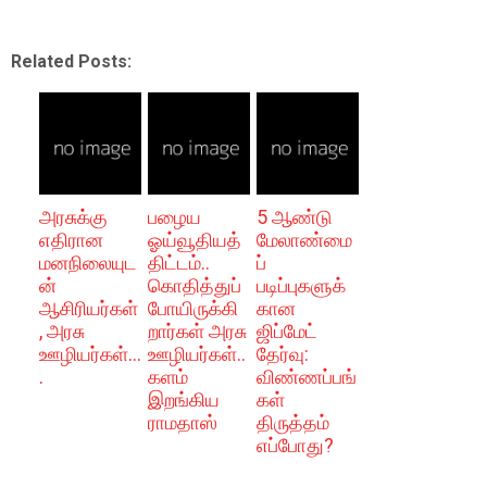
Related Posts:
அரசுக்கு
பழைய
5 ஆண்டு
எதிரான
ஓய்வூதியத்
மேலாண்மை
மனநிலையுட
திட்டம்..
ப்
ன்
கொதித்துப்
படிப்புகளுக்
ஆசிரியர்கள்
போயிருக்கி
கான
, அரசு
றார்கள் அரசு
ஜிப்மேட்
ஊழியர்கள்...
ஊழியர்கள்..
தேர்வு:
.
களம்
விண்ணப்பங்
இறங்கிய
கள்
ராமதாஸ்
திருத்தம்
எப்போது?