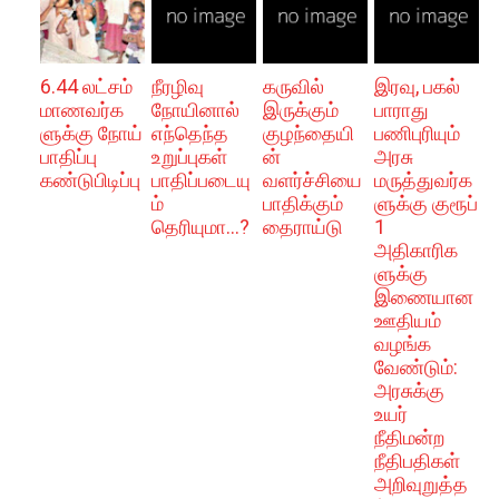
6.44 லட்சம்
நீரழிவு
கருவில்
இரவு, பகல்
மாணவர்க
நோயினால்
இருக்கும்
பாராது
ளுக்கு நோய்
எந்தெந்த
குழந்தையி
பணிபுரியும்
பாதிப்பு
உறுப்புகள்
ன்
அரசு
கண்டுபிடிப்பு
பாதிப்படையு
வளர்ச்சியை
மருத்துவர்க
ம்
பாதிக்கும்
ளுக்கு குரூப்
தெரியுமா...?
தைராய்டு
1
அதிகாரிக
ளுக்கு
இணையான
ஊதியம்
வழங்க
வேண்டும் :
அரசுக்கு
உயர்
நீதிமன்ற
நீதிபதிகள்
அறிவுறுத்த