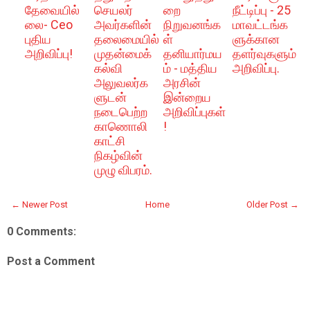
தேவையில்
செயலர்
றை
நீட்டிப்பு - 25
லை- Ceo
அவர்களின்
நிறுவனங்க
மாவட்டங்க
புதிய
தலைமையில்
ள்
ளுக்கான
அறிவிப்பு!
முதன்மைக்
தனியார்மய
தளர்வுகளும்
கல்வி
ம் - மத்திய
அறிவிப்பு.
அலுவலர்க
அரசின்
ளுடன்
இன்றைய
நடைபெற்ற
அறிவிப்புகள்
காணொலி
!
காட்சி
நிகழ்வின்
முழு விபரம்.
← Newer Post
Home
Older Post →
0 Comments:
Post a Comment