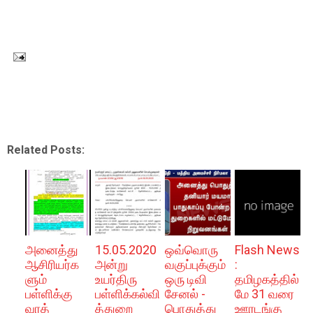
Related Posts:
அனைத்து
15.05.2020
ஒவ்வொரு
Flash News
ஆசிரியர்க
அன்று
வகுப்புக்கும்
:
ளும்
உயர்திரு
ஒரு டிவி
தமிழகத்தில்
பள்ளிக்கு
பள்ளிக்கல்வி
சேனல் -
மே 31 வரை
வரத்
த்துறை
பொதுத்து
ஊரடங்கு