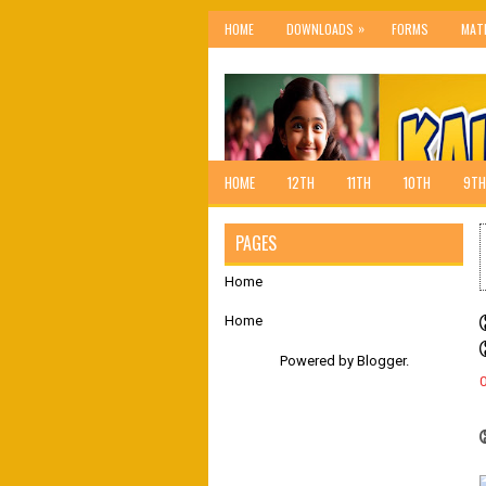
»
HOME
DOWNLOADS
FORMS
MAT
HOME
12TH
11TH
10TH
9TH
PAGES
Home
Home
Powered by
Blogger
.