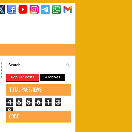
Popular Posts
Archives
TOTAL PAGEVIEWS
4
5
5
6
1
3
8
CODE