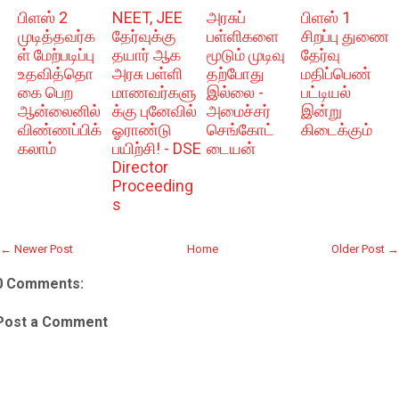
பிளஸ் 2
NEET, JEE
அரசுப்
பிளஸ் 1
முடித்தவர்க
தேர்வுக்கு
பள்ளிகளை
சிறப்பு துணை
ள் மேற்படிப்பு
தயார் ஆக
மூடும் முடிவு
தேர்வு
உதவித்தொ
அரசு பள்ளி
தற்போது
மதிப்பெண்
கை பெற
மாணவர்களு
இல்லை -
பட்டியல்
ஆன்லைனில்
க்கு புனேவில்
அமைச்சர்
இன்று
விண்ணப்பிக்
ஓராண்டு
செங்கோட்
கிடைக்கும்
கலாம்
பயிற்சி! - DSE
டையன்
Director
Proceeding
s
← Newer Post
Home
Older Post →
0 Comments:
Post a Comment