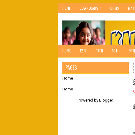
»
HOME
DOWNLOADS
FORMS
MAT
HOME
12TH
11TH
10TH
9TH
PAGES
Home
Home
Powered by
Blogger
.