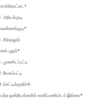
*சாக்கோட்டை*
1. அரியக்குடி
*கண்ணங்குடி*
1. சித்தலூர்
*எஸ்.புதூர்*
1. முசுண்டப்பட்டி
2. வேலம்பட்டி
3. செட்டிக்குறிச்சி
*மற்ற ஒன்றியங்களில் காலிப்பணியிடம் இல்லை*