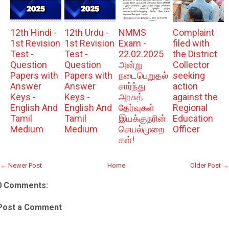
12th Hindi -
12th Urdu -
NMMS
Complaint
1st Revision
1st Revision
Exam -
filed with
Test -
Test -
22.02.2025
the District
Question
Question
அன்று
Collector
Papers with
Papers with
நடைபெறுதல்
seeking
Answer
Answer
சார்ந்து
action
Keys -
Keys -
அரசுத்
against the
English And
English And
தேர்வுகள்
Regional
Tamil
Tamil
இயக்குநரின்
Education
Medium
Medium
செயல்முறை
Officer
கள்!
← Newer Post
Home
Older Post →
0 Comments:
Post a Comment