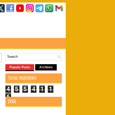
Popular Posts
Archives
TOTAL PAGEVIEWS
4
5
5
4
1
1
6
CODE