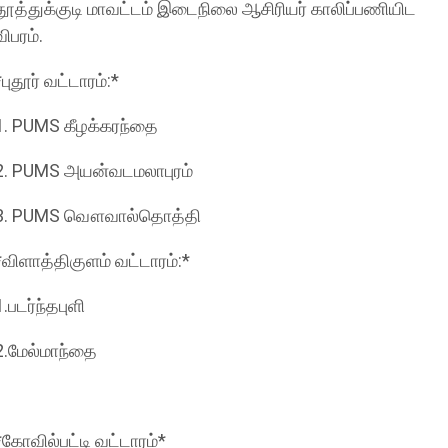
தூத்துக்குடி மாவட்டம் இடைநிலை ஆசிரியர் காலிப்பணியிட
விபரம்.
*புதூர் வட்டாரம்:*
1. PUMS கீழக்கரந்தை
2. PUMS அயன்வடமலாபுரம்
3. PUMS வௌவால்தொத்தி
*விளாத்திகுளம் வட்டாரம்:*
1.படர்ந்தபுளி
2.மேல்மாந்தை
*கோவில்பட்டி வட்டாரம்*