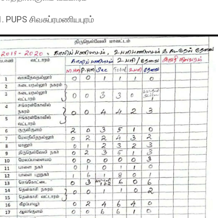
1. PUPS சிவசுப்ரமணியபுரம்