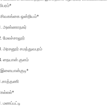
விபரம்*
*சிவகங்கை ஒன்றியம்*
1. அண்ணாநகர்
2. மேலச்சாலூர்
3. அரசனூர் சமத்துவபுரம்
4. நையான் குளம்
*இளையான்குடி*
1.சாத்தணி
*கல்லல்*
1. மணப்பட்டி