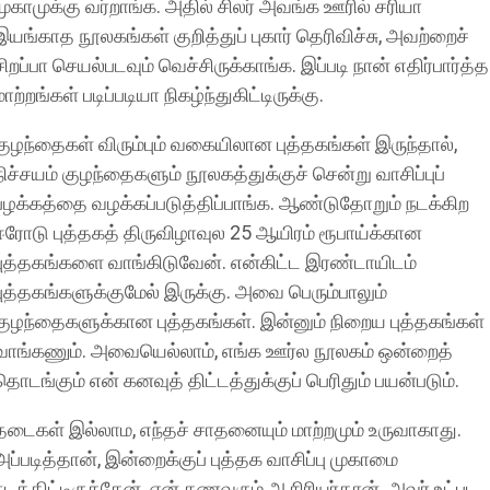
முகாமுக்கு வர்றாங்க. அதில் சிலர் அவங்க ஊரில் சரியா
இயங்காத நூலகங்கள் குறித்துப் புகார் தெரிவிச்சு, அவற்றைச்
சிறப்பா செயல்படவும் வெச்சிருக்காங்க. இப்படி நான் எதிர்பார்த்த
மாற்றங்கள் படிப்படியா நிகழ்ந்துகிட்டிருக்கு.
குழந்தைகள் விரும்பும் வகையிலான புத்தகங்கள் இருந்தால்,
நிச்சயம் குழந்தைகளும் நூலகத்துக்குச் சென்று வாசிப்புப்
பழக்கத்தை வழக்கப்படுத்திப்பாங்க. ஆண்டுதோறும் நடக்கிற
ஈரோடு புத்தகத் திருவிழாவுல 25 ஆயிரம் ரூபாய்க்கான
புத்தகங்களை வாங்கிடுவேன். என்கிட்ட இரண்டாயிடம்
புத்தகங்களுக்குமேல் இருக்கு. அவை பெரும்பாலும்
குழந்தைகளுக்கான புத்தகங்கள். இன்னும் நிறைய புத்தகங்கள்
வாங்கணும். அவையெல்லாம், எங்க ஊர்ல நூலகம் ஒன்றைத்
தொடங்கும் என் கனவுத் திட்டத்துக்குப் பெரிதும் பயன்படும்.
தடைகள் இல்லாம, எந்தச் சாதனையும் மாற்றமும் உருவாகாது.
அப்படித்தான், இன்றைக்குப் புத்தக வாசிப்பு முகாமை
நடத்திட்டிருக்கேன். என் கணவரும் ஆசிரியர்தான். அவர் உட்பட