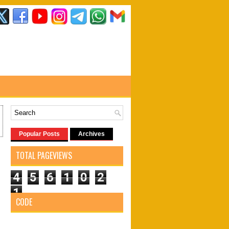
Popular Posts
Archives
TOTAL PAGEVIEWS
4
5
6
1
0
2
1
CODE