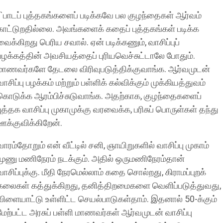
``பாடப் புத்தகங்களைப் படிக்கவே பல குழந்தைகள் ஆர்வம்
காட்டுறதில்லை. அவங்களைக் கதைப் புத்தகங்கள் படிக்க
வைக்கிறது பெரிய சவால். ஏன் படிக்கணும், வாசிப்புப்
பழக்கத்தின் அவசியத்தைப் புரியவெச்சுட்டாலே போதும்.
மாணவர்களே தேடலை விரிவுபடுத்திக்குவாங்க. ஆர்வமுடன்
வாசிப்பு பழக்கம் மற்றும் பள்ளிக் கல்விக்கும் முக்கியத்துவம்
கொடுக்க ஆரம்பிச்சுடுவாங்க. அதற்காக, குழந்தைகளைப்
புத்தக வாசிப்பு முகாமுக்கு வரவைக்க, பரிசுப் பொருள்கள் தந்து
ஊக்குவிக்கிறேன்.
வாரம்தோறும் என் வீட்டில் சனி, ஞாயிறுகளில் வாசிப்பு முகாம்
மூணு மணிநேரம் நடக்கும். அதில் ஒருமணிநேரம்தான்
வாசிப்புக்கு. மீதி நேரமெல்லாம் கதை சொல்றது, கிராமப்புறக்
கலைகள் கத்துக்கிறது, தனித்திறமைகளை வெளிப்படுத்துவது,
விளையாட்டு உள்ளிட்ட செயல்பாடுகள்தாம். இதனால் 50-க்கும்
மேற்பட்ட அரசுப் பள்ளி மாணவர்கள் ஆர்வமுடன் வாசிப்பு