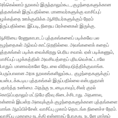
அங்கெல்லாம் நூலகம் இருந்தாலும்கூட, குழந்தைகளுக்கான
புத்தகங்கள் இருப்பதில்லை. மாணவர்களுக்கு வாசிப்புப்
பழக்கத்தை ஊக்குவிக்க ஆசிரியர்களுக்கும் நேரம்
இருப்பதில்லை. இப்படி, நிறைய பிரச்னைகள் இருக்கு.
ஆசிரியை ரேணுகாபாடப் புத்தகங்களைப் படிக்கவே பல
குழந்தைகள் ஆர்வம் காட்டுறதில்லை. அவங்களைக் கதைப்
புத்தகங்கள் படிக்க வைக்கிறது பெரிய சவால். ஏன் படிக்கணும்,
வாசிப்புப் பழக்கத்தின் அவசியத்தைப் புரியவெச்சுட்டாலே
போதும். மாணவர்களே தேடலை விரிவுபடுத்திக்குவாங்க.
பெரும்பாலான அரசு நூலகங்களிலும்கூட குழந்தைகளுக்குப்
பயன்படக்கூடிய புத்தகங்கள் இருப்பதில்லை என்பதுதான்
யதார்த்த உண்மை. அதற்கு உடனடியாவும், சிலர் குரல்
கொடுப்பதாலும் மட்டுமே தீர்வு கிடைச்சிடாது. அதனால,
என்னால் இயன்ற அளவுக்குக் குழந்தைகளுக்கான புத்தங்களை
வாங்க ஆரம்பிச்சேன். வாசிப்பு முகாம் தொடங்க நினைச்ச நேரம்.
`வாசிப்பு முகாமை நடத்தி என்னாகப் போகுது. உடனே மாற்றம்