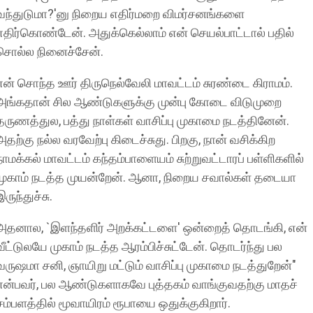
வந்துடுமா?'னு நிறைய எதிர்மறை விமர்சனங்களை
எதிர்கொண்டேன். அதுக்கெல்லாம் என் செயல்பாட்டால் பதில்
சொல்ல நினைச்சேன்.
என் சொந்த ஊர் திருநெல்வேலி மாவட்டம் சுரண்டை கிராமம்.
அங்கதான் சில ஆண்டுகளுக்கு முன்பு கோடை விடுமுறை
தருணத்துல, பத்து நாள்கள் வாசிப்பு முகாமை நடத்தினேன்.
அதற்கு நல்ல வரவேற்பு கிடைச்சுது. பிறகு, நான் வசிக்கிற
நாமக்கல் மாவட்டம் கந்தம்பாளையம் சுற்றுவட்டாரப் பள்ளிகளில்
முகாம் நடத்த முயன்றேன். ஆனா, நிறைய சவால்கள் தடையா
இருந்துச்சு.
அதனால, `இளந்தளிர் அறக்கட்டளை' ஒன்றைத் தொடங்கி, என்
வீட்டுலயே முகாம் நடத்த ஆரம்பிச்சுட்டேன். தொடர்ந்து பல
வருஷமா சனி, ஞாயிறு மட்டும் வாசிப்பு முகாமை நடத்துறேன்"
என்பவர், பல ஆண்டுகளாகவே புத்தகம் வாங்குவதற்கு மாதச்
சம்பளத்தில் மூவாயிரம் ரூபாயை ஒதுக்குகிறார்.