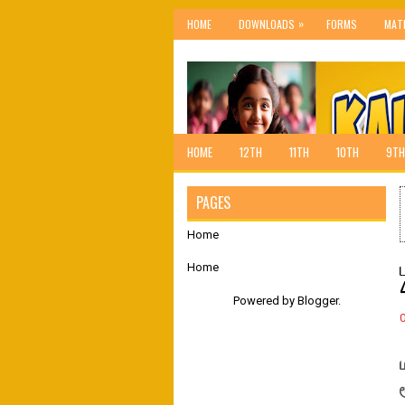
»
HOME
DOWNLOADS
FORMS
MAT
HOME
12TH
11TH
10TH
9TH
PAGES
Home
Home
Powered by
Blogger
.