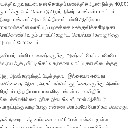
நடத்திவருவதுடன், தன் சொந்தப் பணத்தில் ஆண்டுக்கு 40,00
ரூபாய்க்கு மேல் செலவிடுகிறார். இவர், நாமக்கல் மாவட்டம்
இறையமங்கலம் அரசு மேல்நிலைப் பள்ளி ஆசிரியை.
மாணவர்களின் வாசிப்புப் பழகத்தை ஊக்குவிக்க ரேணுகா
மேற்கொண்டுவரும் பாராட்டுக்குரிய செயல்பாடுகள் குறித்து
அவரிடம் பேசினோம்.
தனியார் பள்ளி மாணவர்களுக்கு, அவர்கள் கேட்காமலேயே
நிறைய ஆக்டிவிட்டி செய்வதற்கான வாய்ப்புகள் கிடைக்குது.
அது, அவங்களுக்குப் பிடிக்குதா... இல்லையா என்பது
தனிக்கதை. ஆனா, அரசுப் பள்ளிக் குழந்தைகளுக்கு அவங்க
விருப்பப்படுற நியாயமான விஷயங்கள்கூட எளிதில்
கிடைக்கிறதில்லை. இந்த இடைவெளி, நான் ஆசிரியர்
பொறுப்புக்கு வந்தபோது என்னை ரொம்பவே யோசிக்க வெச்சது.
நான் நிறைய புத்தகங்களை வாசிப்பேன். என்னிடமுள்ள
புத்தகங்களை என் வகுப்பு மாணவர்களுக்கு வாசிக்கக்