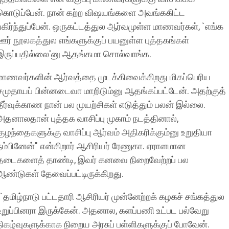
கொடுப்பேன். நான் கற்ற விஷயங்களை அவங்ககிட்ட
பகிர்ந்துப்பேன். ஒருகட்டத்துல ஆர்வமுள்ள மாணவர்கள், `எங்க
ஊர் நூலகத்துல எங்களுக்குப் பயனுள்ள புத்தகங்கள்
இருப்பதில்லை'னு ஆதங்கமா சொல்வாங்க.
மாணவர்களின் ஆர்வத்தை முடக்கிவைக்கிறது மிகப்பெரிய
சமுதாயப் பின்னடைவா மாறிடும்னு ஆதங்கப்பட்டேன். அதற்குத்
தீர்வுக்காண நான் பல முயற்சிகள் எடுத்தும் பலன் இல்லை.
அதனாலதான் புத்தக வாசிப்பு முகாம் நடத்தினால்,
குழந்தைகளுக்கு வாசிப்பு ஆர்வம் அதிகரிக்கும்னு உறுதியா
நம்பினேன்" என்கிறார் ஆசிரியர் ரேணுகா. ஏராளமான
தடைகளைத் தாண்டி, இவர் கனவை நிறைவேற்றப் பல
ஆண்டுகள் தேவைப்பட்டிருக்கிறது.
``தமிழ்நாடு பட்டதாரி ஆசிரியர் முன்னேற்றக் கழகச் சங்கத்துல
உறுப்பினரா இருக்கேன். அதனால, களப்பணி உட்பட பல்வேறு
நிகழ்வுகளுக்காக நிறைய அரசுப் பள்ளிகளுக்குப் போவேன்.