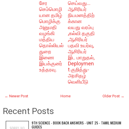
சேர
செய்வது...
செம்மொழி
ஆசிரியர்
யான தமிழ்
நியமனத்திற்
மொழிக்கு
க்கான
அனுமதி
வயது வரம்பு
வழங்கி
,கல்வி தகுதி
மத்திய
,ஆசிரியர்
தொல்லியல்
பதவி உயர்வு,
துறை
ஆசிரியர்
இணை
இட மாறுதல்,
இயக்குனர்
Deploymen
உத்தரவு.
t குறித்து-
அரசிதழ்
வெளியீடு
← Newer Post
Home
Older Post →
Recent Posts
9TH SCIENCE - BOOK BACK ANSWERS - UNIT 25 - TAMIL MEDIUM
GUIDES