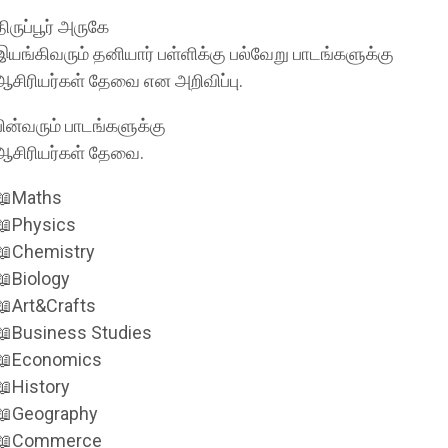
திருப்பூர் அருகே
இயங்கிவரும் தனியார் பள்ளிக்கு பல்வேறு பாடங்களுக்கு
ஆசிரியர்கள் தேவை என அறிவிப்பு.
பின்வரும் பாடங்களுக்கு
ஆசிரியர்கள் தேவை.
📖Maths
📖Physics
📖Chemistry
📖Biology
📖Art&Crafts
📖Business Studies
📖Economics
📖History
📖Geography
📖Commerce