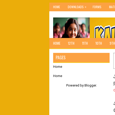
»
HOME
DOWNLOADS
FORMS
MAT
HOME
12TH
11TH
10TH
9TH
PAGES
Home
Home
Powered by
Blogger
.