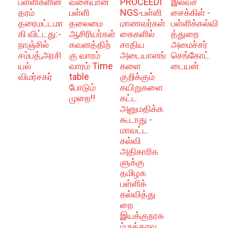
பள்ளிகளின்
வகையான
PROCEEDI
இலவச
தரம்
பள்ளி
NGS-பள்ளி
சைக்கிள் -
தரைமட்டமா
தலைமை
மாணவர்கள்
பள்ளிக்கல்வி
கி விட்டது:-
ஆசிரியர்கள்
கைகளில்
த்துறை
நாஞ்சில்
கவனத்திற்
சாதிய
அமைச்சர்
சம்பத்,அரசி
கு வாரம்
அடையாளங்
செங்கோட்
யல்
வாரம் Time
களை
டையன்
விமர்சகர்
table
குறிக்கும்
போடும்
கயிறுகளை
முறை!!
கட்ட
அனுமதிக்க
கூடாது -
மாவட்ட
கல்வி
அதிகாரிக
ளுக்கு
தமிழக
பள்ளிக்
கல்வித்து
றை
இயக்குநரக
ம் உத்தரவு