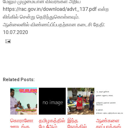
மேலும் முழுமையான விவரங்கள் அறிய
https://rac.gov.in/download/advt_137.pdf என்ற
லிங்கில் சென்று தெரிந்துகொள்ளவும்.
ஆன்லைனில் விண்ணப்பிப்பதற்கான கடைசி தேதி:
10.07.2020
Related Posts:
கொரானோ
தமிழகத்தில்
இந்த
ஆண்களை
ஊரடங்கு
மே 4ஆம்
நேரத்தில்
காப்பாத்துங்