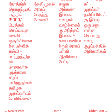
நேரத்தில்
தேதி முதல்
சமூக
க" -
தொகுப்பூதி
அரசுப்
அக்கறை
முதல்வர்
யத்தில்
பேருந்து
இல்லை
தனிப்பிரிவுக்
₹.2000/-
சேவை?
என்றால்
கு இப்படி
பிடித்தம்
வாழ்க்கைக்
ஒரு மனு -
செய்வதை
கு அர்த்தம்
என்ன
கைவிட
இல்லை!-
செய்வது
ஒருங்கிணை
களப்பணியா
என்ற
ந்த பள்ளிக்
ற்றும் அரசுப்
குழப்பத்தில்
கல்வி -
பள்ளி
அதிகாரிகள்
மாற்றுத்திற
ஆசிரியை
ன்
பேட்டி
மாணவர்க
ளுக்கான
சிறப்பு
பயிற்றுநர்கள்
தமிழக
முதல்வரிடம்
கோரிக்கை:-
← Newer Post
Home
Older Post →