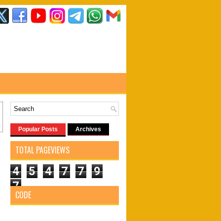
Popular Posts
Archives
TOTAL PAGEVIEWS
4
5
4
7
7
9
7
CODE