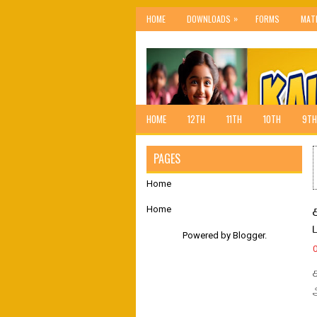
»
HOME
DOWNLOADS
FORMS
MAT
HOME
12TH
11TH
10TH
9TH
PAGES
Home
Home
Powered by
Blogger
.