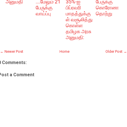
அனுமதி
....மேலும் 21
35%-ஐ
பேருக்கு
பேருக்கு
பிப்ரவரி
கொரோனா
வாய்ப்பு
மாதத்துக்கு
தொற்று
ள் வசூலித்து
கொள்ள
தமிழக அரசு
அனுமதி:
← Newer Post
Home
Older Post →
0 Comments:
Post a Comment