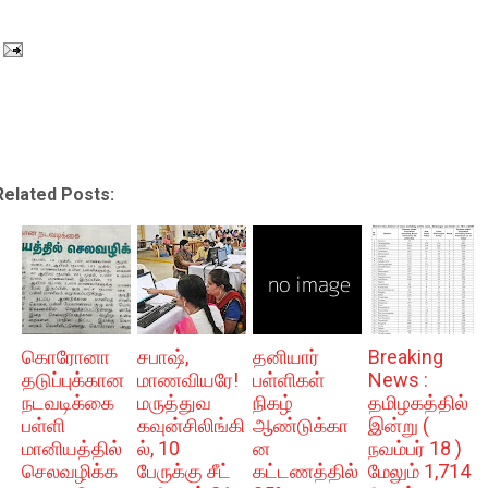
Related Posts:
கொரோனா
சபாஷ்,
தனியார்
Breaking
தடுப்புக்கான
மாணவியரே!
பள்ளிகள்
News :
நடவடிக்கை
மருத்துவ
நிகழ்
தமிழகத்தில்
பள்ளி
கவுன்சிலிங்கி
ஆண்டுக்கா
இன்று (
மானியத்தில்
ல், 10
ன
நவம்பர் 18 )
செலவழிக்க
பேருக்கு சீட்
கட்டணத்தில்
மேலும் 1,714