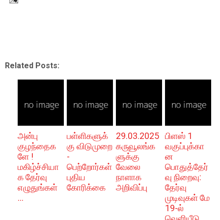
Related Posts:
அன்பு
பள்ளிகளுக்
29.03.2025
பிளஸ் 1
குழந்தைக
கு விடுமுறை
கருவூலங்க
வகுப்புக்கா
ளே !
-
ளுக்கு
ன
மகிழ்ச்சியா
பெற்றோர்கள்
வேலை
பொதுத்தேர்
க தேர்வு
புதிய
நாளாக
வு நிறைவு:
எழுதுங்கள்
கோரிக்கை
அறிவிப்பு
தேர்வு
...
முடிவுகள் மே
19-ல்
வெளியீடு